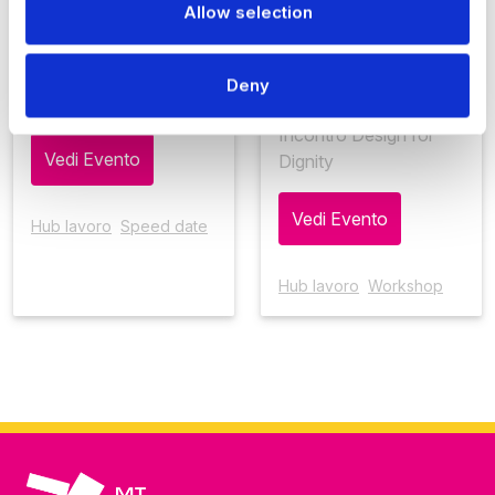
Foyer Paer, Paganini
umanitarie
Allow selection
Congressi
Sala Alan Turing -
spazi Paer, Paganini
Speed date trova il tuo
Deny
Congressi
perché
Incontro Design for
Vedi Evento
Dignity
Vedi Evento
Hub lavoro
Speed date
Hub lavoro
Workshop