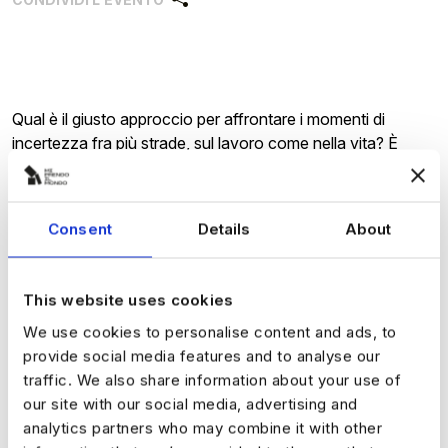
Qual è il giusto approccio per affrontare i momenti di
incertezza fra più strade, sul lavoro come nella vita? È
possibile trasformare la confusione in un’opportunità per
crescere e acquisire consapevolezza? La tavola rotonda
anticipa i temi principali dell’evento
Schilderwald
, a Parma
Consent
Details
About
il 21 febbraio, per favorire una riflessione sull’orientamento.
This website uses cookies
Categorie
We use cookies to personalise content and ads, to
Hub lavoro
Tavole rotonde
provide social media features and to analyse our
traffic. We also share information about your use of
our site with our social media, advertising and
analytics partners who may combine it with other
Ingresso ad accesso libero! Per questo evento non è